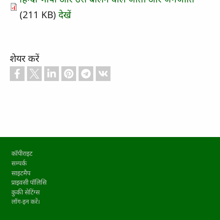
(211 KB)
देखें
शेयर करें
Footer
कॉपीराइट
सम्पर्क
साइटमैप
प्राइवसी पॉलिसि
कुकी सेटिंग्स
लॉग-इन करें।